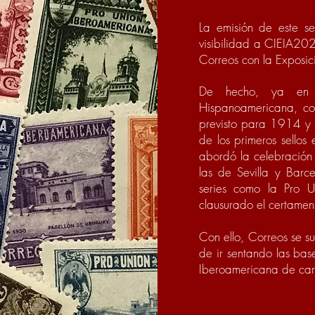
La emisión de este sel
visibilidad a CIEIA20
Correos con la Exposic
De hecho, ya en su
Hispanoamericana, con
previsto para 1914 y
de los primeros sellos
abordó la celebración
las de Sevilla y Barcel
series como la Pro 
clausurado el certamen
Con ello, Correos se su
de ir sentando las bas
Iberoamericana de ca