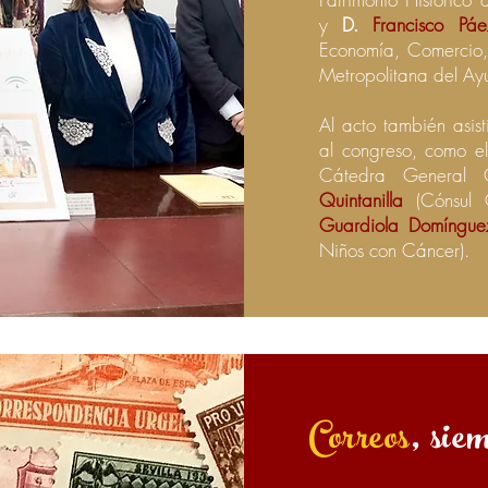
y
D.
Francisco Pá
Economía, Comercio,
Metropolitana del Ayu
Al acto también asist
al congreso, como e
Cátedra General 
Quintanilla
(Cónsul 
Guardiola Domíngue
Niños con Cáncer).
Correos
, sie