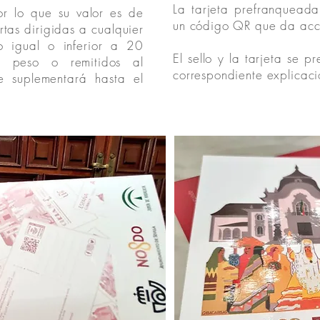
La tarjeta prefranqueada
por lo que su valor es de
Correos, siemp
un código QR que da acc
tas dirigidas a cualquier
o igual o inferior a 20
El sello y la tarjeta se p
 peso o remitidos al
correspondiente explicaci
se suplementará hasta el