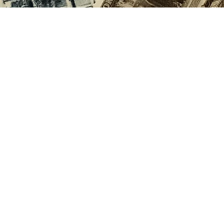
Cómo adquirirlos
Los sellos pueden adquirirs
pliegos de 25 unidades, o po
unidades en una carpetilla qu
incluye además una postal.
Los interesados habrán de
dirigirse a
cieia2020@us.es