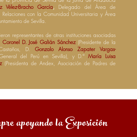
ez Vélez-Bracho García
,
Delegado del Área de
 Relaciones con la Comunidad Universitaria y Área
ntamiento de Sevilla.
ieron representantes de otras instituciones asociadas
l
Coronel D. José Galián Sánchez
(Presidente de la
Castaños, D.
Gonzalo Alonso Zapater Vargas-
General del Perú en Sevilla), y D.ª
María Luisa
z
(Presidenta de Andex, Asociación de Padres de
mpre apoyando la Exposición