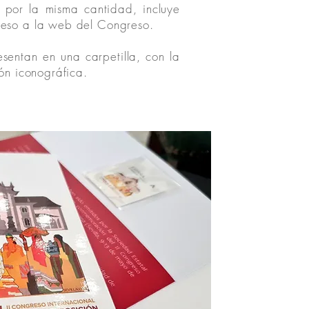
 por la misma cantidad, incluye
re apoyando la Exposición
eso a la web del Congreso.
resentan en una carpetilla, con la
ón iconográfica.