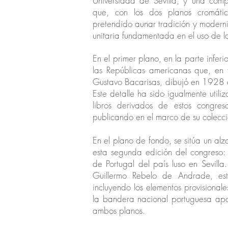
Universidad de Sevilla, y una comp
que,
con los dos planos cromáti
pretendido aunar tradición y modern
unitaria fundamentada en el uso de la
En el primer plano, en la parte infer
las Repúblicas americanas que, en t
Gustavo Bacarisas, dibujó en 1928 en
Este detalle ha sido igualmente utili
libros derivados de estos congres
publicando en el marco de su colecc
En el plano de fondo, se sitúa un a
esta segunda edición del congreso: 
de Portugal del país luso en Sevilla
Guillermo Rebelo de Andrade, est
incluyendo los elementos provisional
la bandera nacional portuguesa apo
ambos planos.