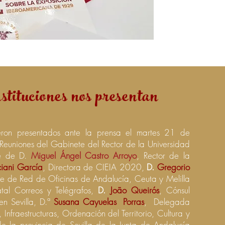
stituciones nos presentan
eron presentados ante la prensa el martes 21 de
 Reuniones del Gabinete del Rector de la Universidad
te de
D.
Miguel Ángel Castro Arroyo
, Rector de la
iani García
, Directora de CIEIA 2020,
D.
Gregorio
efe de Red de Oficinas de Andalucía, Ceuta y Melilla
tal Correos y Telégrafos,
D.
João Queirós
, Cónsul
en Sevilla, D.ª
Susana Cayuelas Porras
, Delegada
, Infraestructuras, Ordenación del Territorio, Cultura y
 de la provincia de Sevilla de la Junta de Andalucía