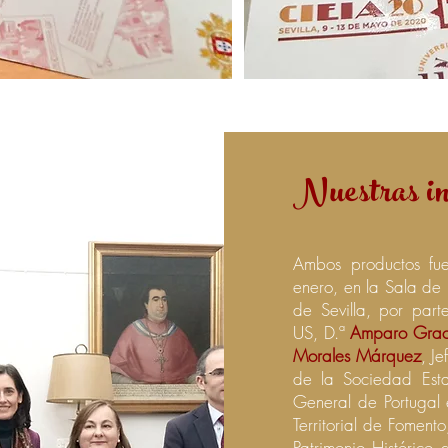
Nuestras in
Ambos productos fu
enero, en la Sala de
de Sevilla, por par
US,
D.ª
Amparo Grac
Morales Márquez
, J
de la Sociedad Esta
General de Portugal 
Territorial de Fomento
Patrimonio Histórico