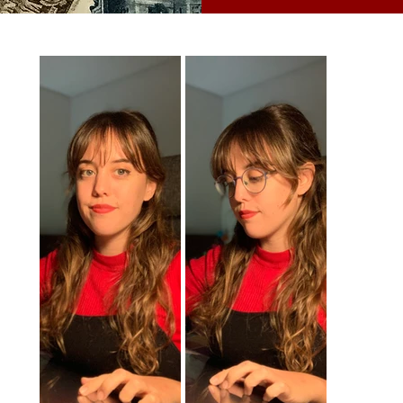
Emil
Notas d
Emi, nu
e
Bellas
r
Complu
e
Diseñ
Univers
Univers
Digita
proye
encar
persona
de entr
niños 
entende