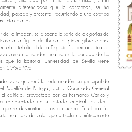
osición, diseñada por Emilia Ibáñez Lissén, en la
camente diferenciados que la conforman, se ha
idad, pasado y presente, recurriendo a una estética
s tintas planas
ior de la imagen, se dispone la serie de alegorías de
orno a la figura de Iberia, el pintor gibraltareño,
 el cartel oficial de la Exposición Iberoamericana.
zado como motivo identificativo en la portada de los
os que la Editorial Universidad de Sevilla viene
ión
Cultura Viva
.
lzado de la que será la sede académica principal de
el Pabellón de Portugal, actual Consulado General
. El edificio, proyectado por los hermanos Carlos y
á representado en su estado original, es decir
es que se desmontaron tras la muestra. En el balcón,
rta una nota de color que articula cromáticamente