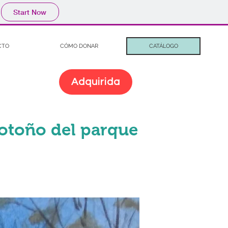
Start Now
CTO
CÓMO DONAR
CATÁLOGO
Adquirida
 otoño del parque