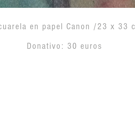
cuarela en papel Canon /23 x 33 
Donativo: 30 euros
Volver arriba
Universitaria pro Conmemoración del Centenario de la Expos
EIA2029