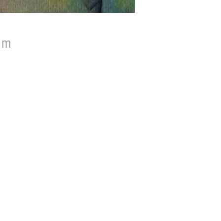
cm
ición Iberoamericana